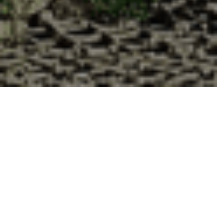
Pourquoi acheter vos huîtres à la
Cabane d’Adrien pour votre
livraison 48h à La Chapelle-
Forainvilliers, Eure-et-Loir ?
La Cabane d’Adrien s’engage à vous offrir une expérience
de haute qualité à chaque commande. Vous habitez La
Chapelle-Forainvilliers dans le département 28 ? Voici
quelques raisons pour lesquelles vous devriez choisir notre