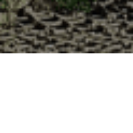
Pourquoi acheter vos huîtres à la
Cabane d’Adrien pour votre
livraison 48h à La Villedieu, Creuse
?
La Cabane d’Adrien s’engage à vous offrir une expérience
de haute qualité à chaque commande. Vous habitez La
Villedieu dans le département 23 ? Voici quelques raisons
pour lesquelles vous devriez choisir notre service de