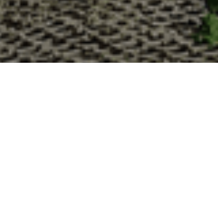
Pourquoi acheter vos huîtres
La Cabane d’Adrien s’engage à vous offrir une expérience
lesquelles vous devriez choisir notre service de livraison d'h