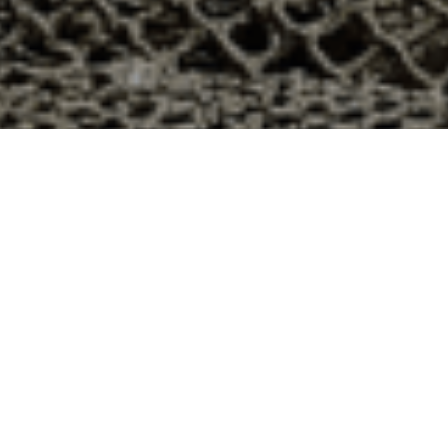
48h à La Villeneuve, Creuse ?
le département 23 ? Voici quelques raisons pour
ier
e qui produit ses huîtres sur l’île de Noirmoutier, en
t avec leur bourriche d’huîtres en souvenir de la
à la demande, nous avons décidé d’ouvrir la vente en
nts puissent profiter des saveurs iodées de l’île de