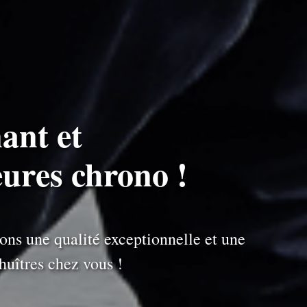
ant et
eures chrono !
ons une qualité exceptionnelle et une
uîtres chez vous !