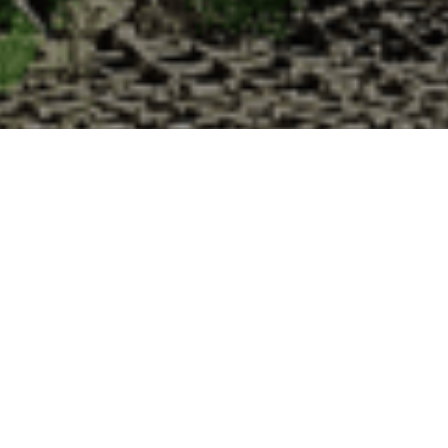
 à la Cabane d’Adrien pour votre livraison 
 de haute qualité à chaque commande. Vous habitez La Villeneuve dans 
uîtres :
1. Ostréiculteur sur l’île de Noirmout
La Cabane d’Adrien est une entreprise ostréicol
Vendée (85). Tous les ans, nos clients reparten
Cabane d’Adrien. Cette année, pour répondre 
ligne afin que tout au long de l’année, nos clie