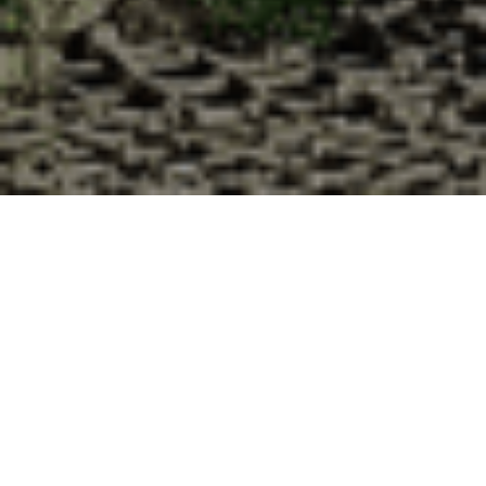
Pourquoi acheter vos huîtres à la
Cabane d’Adrien pour votre
livraison 48h à Lamblore, Eure-et-
Loir ?
La Cabane d’Adrien s’engage à vous offrir une expérience
de haute qualité à chaque commande. Vous habitez
Lamblore dans le département 28 ? Voici quelques raisons
pour lesquelles vous devriez choisir notre service de