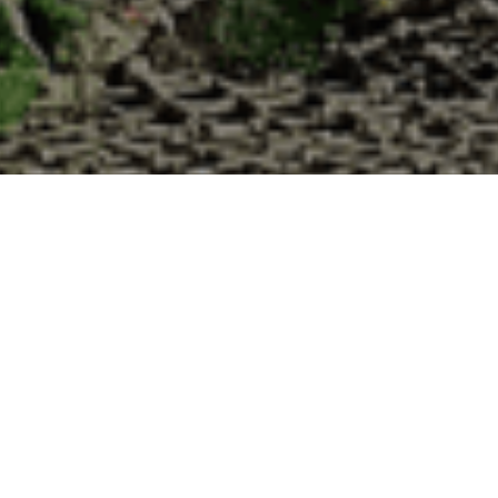
 Cabane d’Adrien pour votre livraison 48h à
Moselle ?
 de haute qualité à chaque commande. Vous habitez Laneuveville-aux-B
uîtres :
1. Ostréiculteur sur l’île de Noirmout
La Cabane d’Adrien est une entreprise ostréicol