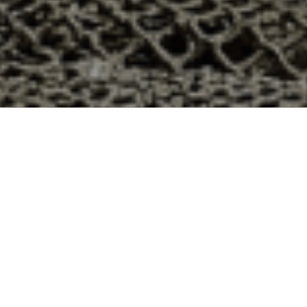
 Laneuveville-aux-Bois, Meurthe et
ois dans le département 54 ? Voici quelques raisons pour
ier
e qui produit ses huîtres sur l’île de Noirmoutier, en