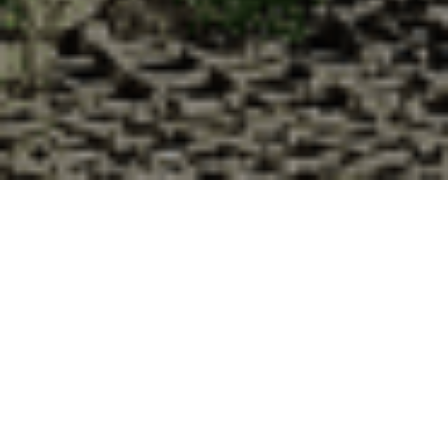
Pourquoi acheter vos huîtres à la
Cabane d’Adrien pour votre
livraison 48h à Laneuveville-devant-
Nancy, Meurthe et Moselle ?
La Cabane d’Adrien s’engage à vous offrir une expérience
de haute qualité à chaque commande. Vous habitez
Laneuveville-devant-Nancy dans le département 54 ? Voici
quelques raisons pour lesquelles vous devriez choisir notre