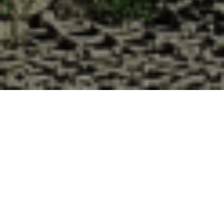
Pourquoi acheter vos huîtres à la
Cabane d’Adrien pour votre
livraison 48h à Laronxe, Meurthe et
Moselle ?
La Cabane d’Adrien s’engage à vous offrir une expérience
de haute qualité à chaque commande. Vous habitez Laronxe
dans le département 54 ? Voici quelques raisons pour
lesquelles vous devriez choisir notre service de livraison