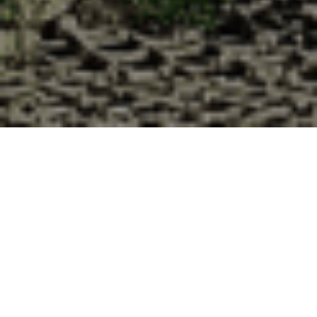
Pourquoi acheter vos huîtres à la
Cabane d’Adrien pour votre
livraison 48h au Val-Saint-Père,
Manche ?
La Cabane d’Adrien s’engage à vous offrir une expérience
de haute qualité à chaque commande. Vous habitez Le Val-
Saint-Père dans le département 50 ? Voici quelques raisons
pour lesquelles vous devriez choisir notre service de