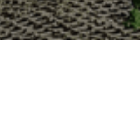
Pourquoi acheter vos huîtres à la
La Cabane d’Adrien s’engage à vous offrir une expérience
vous devriez choisir notre service de livraison d'huîtres :