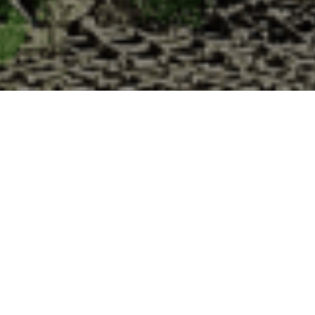
 Cabane d’Adrien pour votre livraison 48h 
 de haute qualité à chaque commande. Vous habitez Lenoncourt dans le 
1. Ostréiculteur sur l’île de Noirmout
La Cabane d’Adrien est une entreprise ostréicol
Vendée (85). Tous les ans, nos clients reparten
Cabane d’Adrien. Cette année, pour répondre 
ligne afin que tout au long de l’année, nos clie