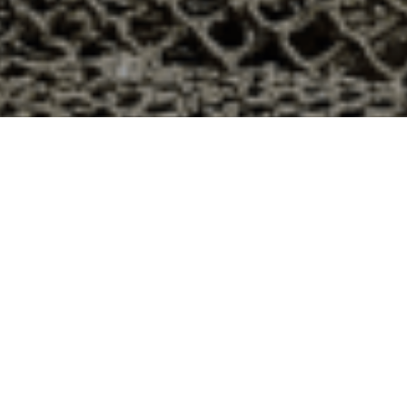
à Lenoncourt, Meurthe et Moselle ?
département 54 ? Voici quelques raisons pour lesquelles
ier
e qui produit ses huîtres sur l’île de Noirmoutier, en
t avec leur bourriche d’huîtres en souvenir de la
à la demande, nous avons décidé d’ouvrir la vente en
nts puissent profiter des saveurs iodées de l’île de