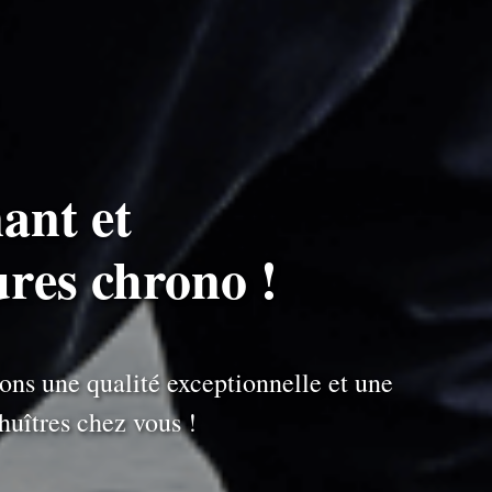
ant et
ures chrono !
ons une qualité exceptionnelle et une
uîtres chez vous !