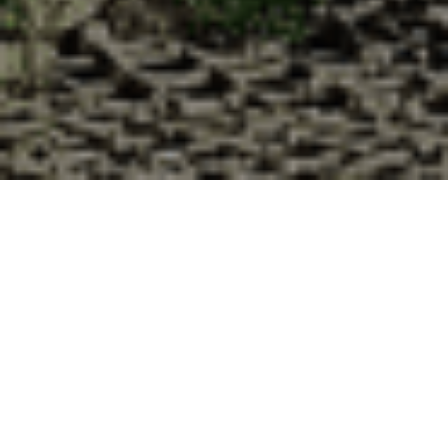
Pourquoi acheter vos huîtres à la
Cabane d’Adrien pour votre
livraison 48h à Leyr, Meurthe et
Moselle ?
La Cabane d’Adrien s’engage à vous offrir une expérience
de haute qualité à chaque commande. Vous habitez Leyr
dans le département 54 ? Voici quelques raisons pour
lesquelles vous devriez choisir notre service de livraison