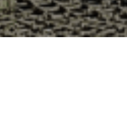
Pourquoi acheter vos huîtres à la
Cabane d’Adrien pour votre
livraison 48h à Leyrat, Creuse ?
La Cabane d’Adrien s’engage à vous offrir une expérience
de haute qualité à chaque commande. Vous habitez Leyrat
dans le département 23 ? Voici quelques raisons pour
lesquelles vous devriez choisir notre service de livraison
d'huîtres :