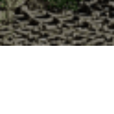
Pourquoi acheter vos huîtres à la
Cabane d’Adrien pour votre
livraison 48h à Lorey, Meurthe et
Moselle ?
La Cabane d’Adrien s’engage à vous offrir une expérience
de haute qualité à chaque commande. Vous habitez Lorey
dans le département 54 ? Voici quelques raisons pour
lesquelles vous devriez choisir notre service de livraison