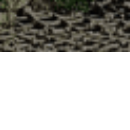
Pourquoi acheter vos huîtres à la
Cabane d’Adrien pour votre
livraison 48h à Louvilliers-lès-
Perche, Eure-et-Loir ?
La Cabane d’Adrien s’engage à vous offrir une expérience
de haute qualité à chaque commande. Vous habitez
Louvilliers-lès-Perche dans le département 28 ? Voici
quelques raisons pour lesquelles vous devriez choisir notre