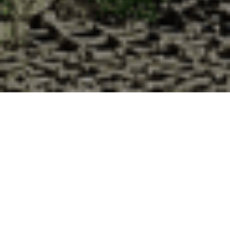
Pourquoi acheter vos huîtres à la
Cabane d’Adrien pour votre
livraison 48h à Ludres, Meurthe et
Moselle ?
La Cabane d’Adrien s’engage à vous offrir une expérience
de haute qualité à chaque commande. Vous habitez Ludres
dans le département 54 ? Voici quelques raisons pour
lesquelles vous devriez choisir notre service de livraison