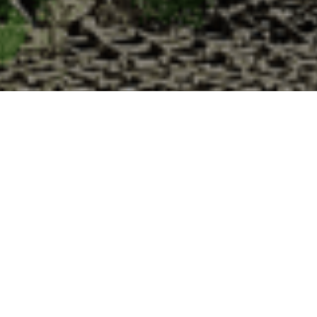
 la Cabane d’Adrien pour votre livraison 48
 de haute qualité à chaque commande. Vous habitez Mamey dans le dépa
1. Ostréiculteur sur l’île de Noirmout
La Cabane d’Adrien est une entreprise ostréicol
Vendée (85). Tous les ans, nos clients reparten
Cabane d’Adrien. Cette année, pour répondre 
ligne afin que tout au long de l’année, nos clie