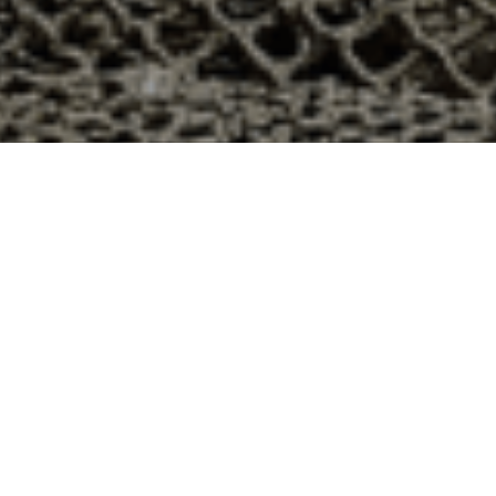
h à Mamey, Meurthe et Moselle ?
rtement 54 ? Voici quelques raisons pour lesquelles vous
ier
e qui produit ses huîtres sur l’île de Noirmoutier, en
t avec leur bourriche d’huîtres en souvenir de la
à la demande, nous avons décidé d’ouvrir la vente en
nts puissent profiter des saveurs iodées de l’île de