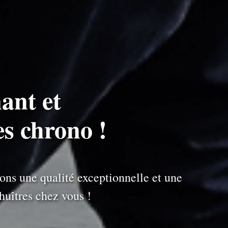
ant et
s chrono !
ons une qualité exceptionnelle et une
uîtres chez vous !