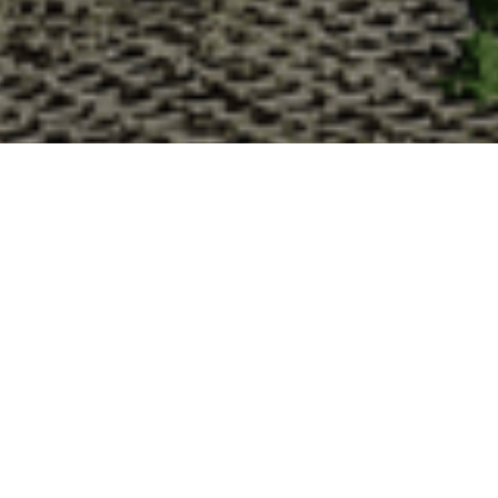
Pourquoi acheter vos huîtres à
La Cabane d’Adrien s’engage à vous offrir une expérience
devriez choisir notre service de livraison d'huîtres :