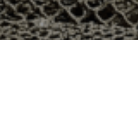
8h à Marchezais, Eure-et-Loir ?
département 28 ? Voici quelques raisons pour lesquelles
ier
e qui produit ses huîtres sur l’île de Noirmoutier, en
t avec leur bourriche d’huîtres en souvenir de la
à la demande, nous avons décidé d’ouvrir la vente en
nts puissent profiter des saveurs iodées de l’île de