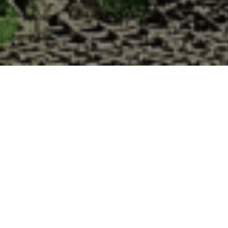
 la Cabane d’Adrien pour votre livraison 4
 de haute qualité à chaque commande. Vous habitez Marchezais dans le 
1. Ostréiculteur sur l’île de Noirmout
La Cabane d’Adrien est une entreprise ostréicol
Vendée (85). Tous les ans, nos clients reparten
Cabane d’Adrien. Cette année, pour répondre 
ligne afin que tout au long de l’année, nos clie