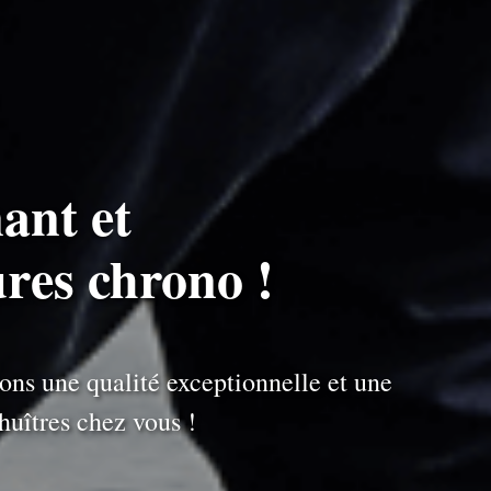
ant et
ures chrono !
ons une qualité exceptionnelle et une
uîtres chez vous !