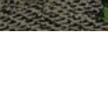
Pourquoi acheter vos huîtres à
La Cabane d’Adrien s’engage à vous offrir une expérience
vous devriez choisir notre service de livraison d'huîtres :