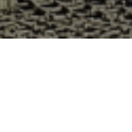
Pourquoi acheter vos huîtres à la
Cabane d’Adrien pour votre
livraison 48h à Méasnes, Creuse ?
La Cabane d’Adrien s’engage à vous offrir une expérience
de haute qualité à chaque commande. Vous habitez
Méasnes dans le département 23 ? Voici quelques raisons
pour lesquelles vous devriez choisir notre service de
livraison d'huîtres :