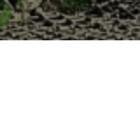
a Cabane d’Adrien pour votre livraison 48h 
 de haute qualité à chaque commande. Vous habitez Méréville dans le dé
1. Ostréiculteur sur l’île de Noirmout
La Cabane d’Adrien est une entreprise ostréicol
Vendée (85). Tous les ans, nos clients reparten
Cabane d’Adrien. Cette année, pour répondre 
ligne afin que tout au long de l’année, nos clie