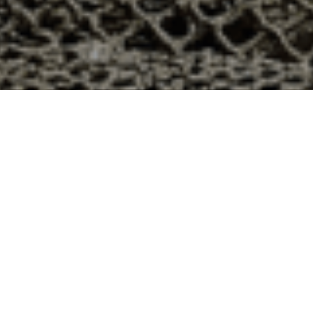
à Méréville, Meurthe et Moselle ?
partement 54 ? Voici quelques raisons pour lesquelles
ier
e qui produit ses huîtres sur l’île de Noirmoutier, en
t avec leur bourriche d’huîtres en souvenir de la
à la demande, nous avons décidé d’ouvrir la vente en
nts puissent profiter des saveurs iodées de l’île de