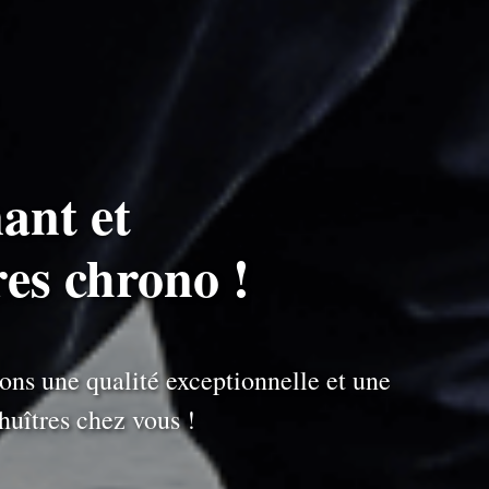
ant et
res chrono !
ons une qualité exceptionnelle et une
uîtres chez vous !