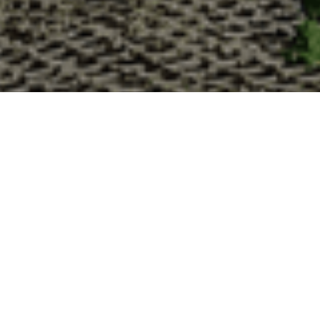
Pourquoi acheter vos huîtres à l
La Cabane d’Adrien s’engage à vous offrir une expérience
vous devriez choisir notre service de livraison d'huîtres :