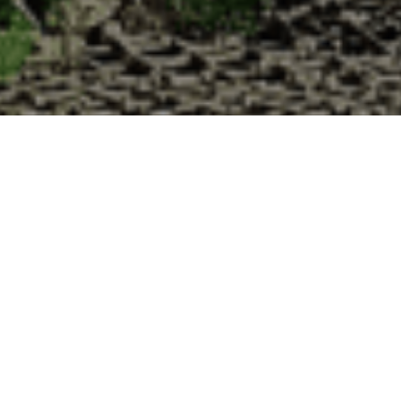
 à la Cabane d’Adrien pour votre livraison 
 de haute qualité à chaque commande. Vous habitez Moléans dans le dép
1. Ostréiculteur sur l’île de Noirmout
La Cabane d’Adrien est une entreprise ostréicol
Vendée (85). Tous les ans, nos clients reparten
Cabane d’Adrien. Cette année, pour répondre 
ligne afin que tout au long de l’année, nos clie