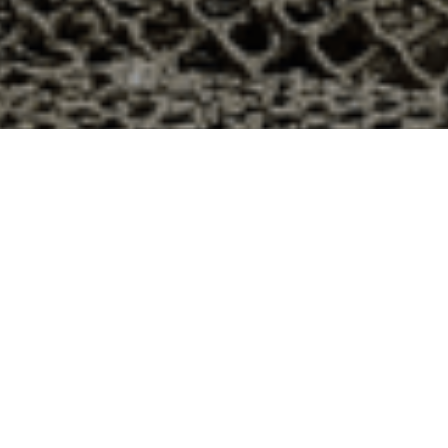
48h à Moléans, Eure-et-Loir ?
artement 28 ? Voici quelques raisons pour lesquelles
ier
e qui produit ses huîtres sur l’île de Noirmoutier, en
t avec leur bourriche d’huîtres en souvenir de la
à la demande, nous avons décidé d’ouvrir la vente en
nts puissent profiter des saveurs iodées de l’île de