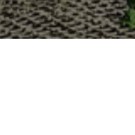
Pourquoi acheter vos huîtres
La Cabane d’Adrien s’engage à vous offrir une expérience
vous devriez choisir notre service de livraison d'huîtres :