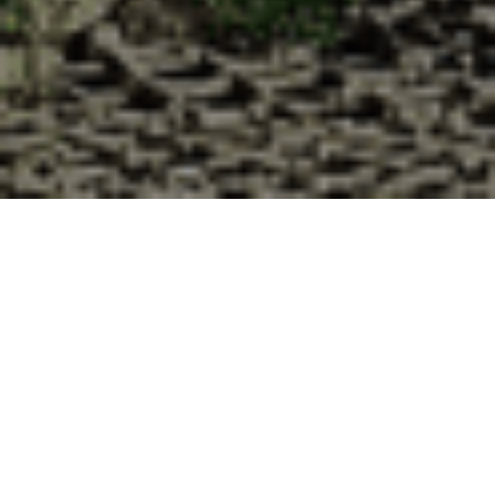
Pourquoi acheter vos huîtres à la
Cabane d’Adrien pour votre
livraison 48h à Montjoie-Saint-
Martin, Manche ?
La Cabane d’Adrien s’engage à vous offrir une expérience
de haute qualité à chaque commande. Vous habitez
Montjoie-Saint-Martin dans le département 50 ? Voici
quelques raisons pour lesquelles vous devriez choisir notre