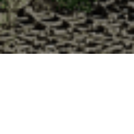
Pourquoi acheter vos huîtres à la
Cabane d’Adrien pour votre
livraison 48h à Montrabot, Manche
?
La Cabane d’Adrien s’engage à vous offrir une expérience
de haute qualité à chaque commande. Vous habitez
Montrabot dans le département 50 ? Voici quelques raisons
pour lesquelles vous devriez choisir notre service de