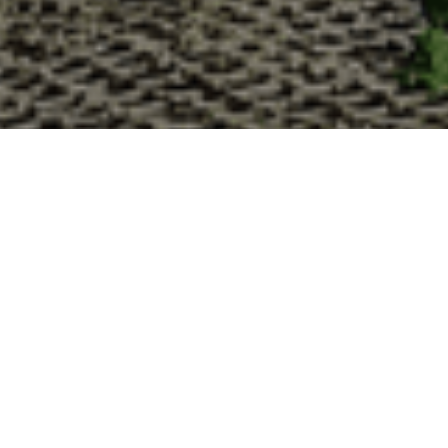
Pourquoi acheter vos huîtres à
La Cabane d’Adrien s’engage à vous offrir une expérience
vous devriez choisir notre service de livraison d'huîtres :