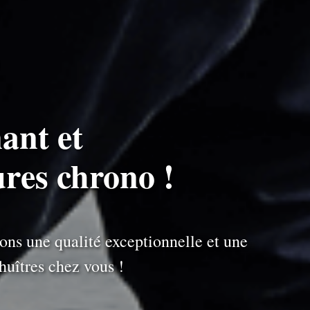
ant et
ures chrono !
ons une qualité exceptionnelle et une
uîtres chez vous !