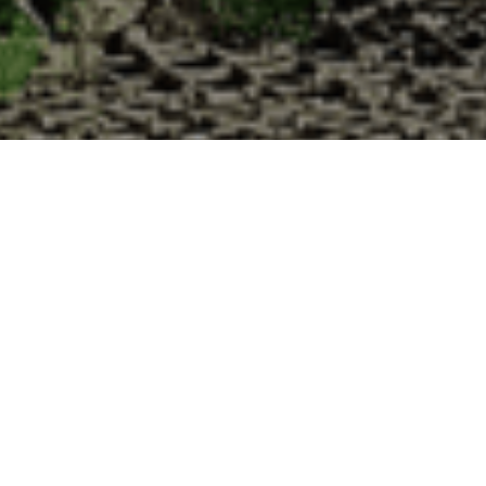
 la Cabane d’Adrien pour votre livraison 48
 de haute qualité à chaque commande. Vous habitez Morainville dans le 
1. Ostréiculteur sur l’île de Noirmout
La Cabane d’Adrien est une entreprise ostréicol
Vendée (85). Tous les ans, nos clients reparten
Cabane d’Adrien. Cette année, pour répondre 
ligne afin que tout au long de l’année, nos clie