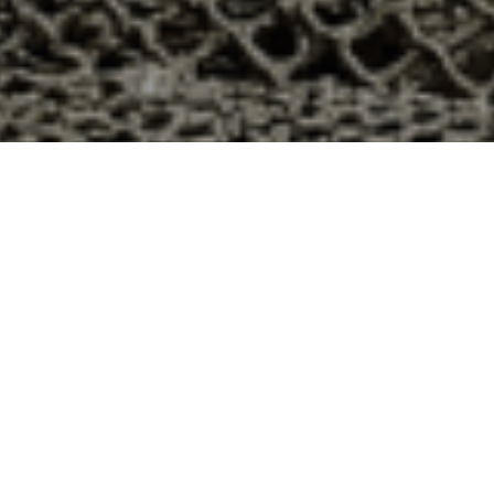
h à Morainville, Eure-et-Loir ?
département 28 ? Voici quelques raisons pour lesquelles
ier
e qui produit ses huîtres sur l’île de Noirmoutier, en
t avec leur bourriche d’huîtres en souvenir de la
à la demande, nous avons décidé d’ouvrir la vente en
nts puissent profiter des saveurs iodées de l’île de