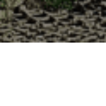
Pourquoi acheter vos huîtres à la
Cabane d’Adrien pour votre
livraison 48h à Mouaville, Meurthe
et Moselle ?
La Cabane d’Adrien s’engage à vous offrir une expérience
de haute qualité à chaque commande. Vous habitez
Mouaville dans le département 54 ? Voici quelques raisons
pour lesquelles vous devriez choisir notre service de