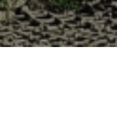
Pourquoi acheter vos huîtres à la
Cabane d’Adrien pour votre
livraison 48h à Mours-Saint-Eusèbe,
Drôme ?
La Cabane d’Adrien s’engage à vous offrir une expérience
de haute qualité à chaque commande. Vous habitez Mours-
Saint-Eusèbe dans le département 26 ? Voici quelques
raisons pour lesquelles vous devriez choisir notre service de