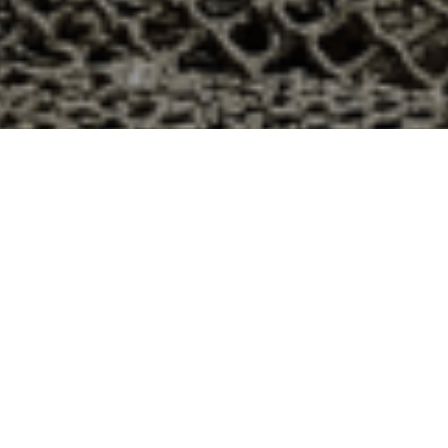
 à Murville, Meurthe et Moselle ?
artement 54 ? Voici quelques raisons pour lesquelles
ier
e qui produit ses huîtres sur l’île de Noirmoutier, en
t avec leur bourriche d’huîtres en souvenir de la
à la demande, nous avons décidé d’ouvrir la vente en
nts puissent profiter des saveurs iodées de l’île de