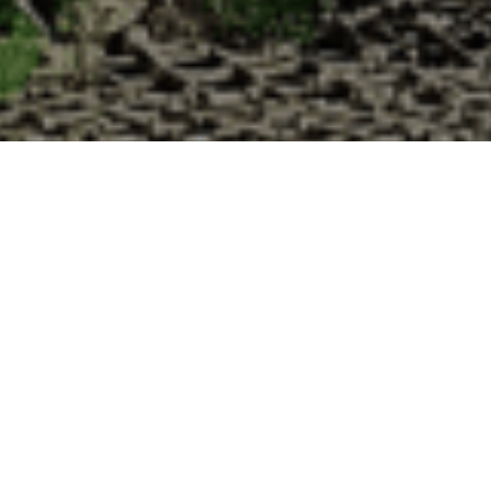
a Cabane d’Adrien pour votre livraison 48h
 de haute qualité à chaque commande. Vous habitez Murville dans le dép
1. Ostréiculteur sur l’île de Noirmout
La Cabane d’Adrien est une entreprise ostréicol
Vendée (85). Tous les ans, nos clients reparten
Cabane d’Adrien. Cette année, pour répondre 
ligne afin que tout au long de l’année, nos clie