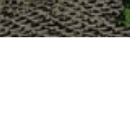
Pourquoi acheter vos huîtres à l
La Cabane d’Adrien s’engage à vous offrir une expérience
vous devriez choisir notre service de livraison d'huîtres :