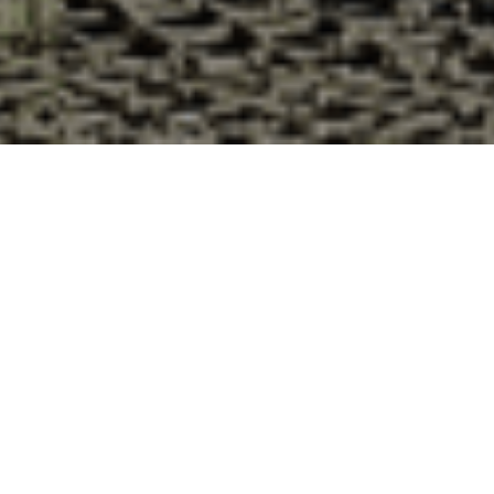
Pourquoi acheter vos huîtres à la
Cabane d’Adrien pour votre
livraison 48h à Naillat, Creuse ?
La Cabane d’Adrien s’engage à vous offrir une expérience
de haute qualité à chaque commande. Vous habitez Naillat
dans le département 23 ? Voici quelques raisons pour
lesquelles vous devriez choisir notre service de livraison
d'huîtres :