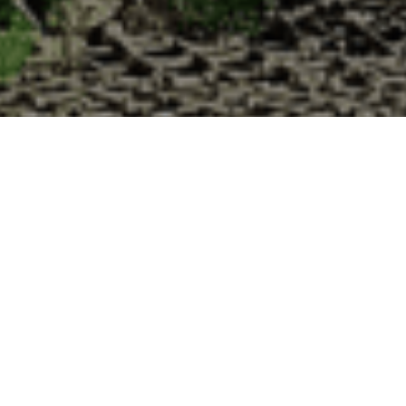
a Cabane d’Adrien pour votre livraison 48h 
e de haute qualité à chaque commande. Vous habitez Neuvy-en-Beauce d
uîtres :
1. Ostréiculteur sur l’île de Noirmout
La Cabane d’Adrien est une entreprise ostréicol
Vendée (85). Tous les ans, nos clients reparten
Cabane d’Adrien. Cette année, pour répondre 
ligne afin que tout au long de l’année, nos clie