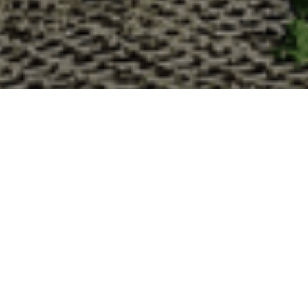
Pourquoi acheter vos huîtres à l
La Cabane d’Adrien s’engage à vous offrir une expérienc
lesquelles vous devriez choisir notre service de livraison d'h