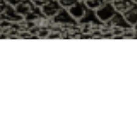
à Neuvy-en-Beauce, Eure-et-Loir ?
ans le département 28 ? Voici quelques raisons pour
ier
e qui produit ses huîtres sur l’île de Noirmoutier, en
t avec leur bourriche d’huîtres en souvenir de la
à la demande, nous avons décidé d’ouvrir la vente en
nts puissent profiter des saveurs iodées de l’île de