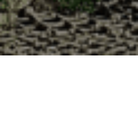
Pourquoi acheter vos huîtres à la
Cabane d’Adrien pour votre
livraison 48h à Nottonville, Eure-et-
Loir ?
La Cabane d’Adrien s’engage à vous offrir une expérience
de haute qualité à chaque commande. Vous habitez
Nottonville dans le département 28 ? Voici quelques raisons
pour lesquelles vous devriez choisir notre service de