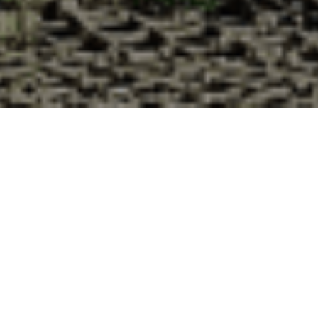
Pourquoi acheter vos huîtres à la
Cabane d’Adrien pour votre
livraison 48h à Nouzerines, Creuse ?
La Cabane d’Adrien s’engage à vous offrir une expérience
de haute qualité à chaque commande. Vous habitez
Nouzerines dans le département 23 ? Voici quelques raisons
pour lesquelles vous devriez choisir notre service de
livraison d'huîtres :