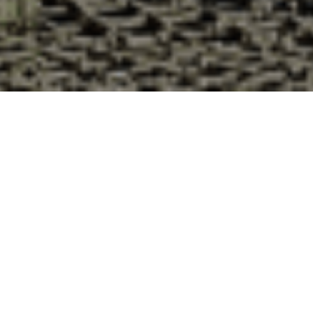
Pourquoi acheter vos huîtres à la
Cabane d’Adrien pour votre
livraison 48h à Ollé, Eure-et-Loir ?
La Cabane d’Adrien s’engage à vous offrir une expérience
de haute qualité à chaque commande. Vous habitez Ollé
dans le département 28 ? Voici quelques raisons pour
lesquelles vous devriez choisir notre service de livraison
d'huîtres :