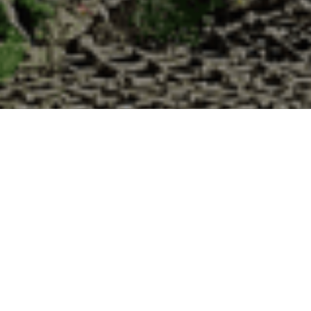
la Cabane d’Adrien pour votre livraison 48h
Moselle ?
 de haute qualité à chaque commande. Vous habitez Pagny-sur-Moselle 
uîtres :
1. Ostréiculteur sur l’île de Noirmout
La Cabane d’Adrien est une entreprise ostréicol