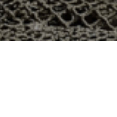
 à Pagny-sur-Moselle, Meurthe et
dans le département 54 ? Voici quelques raisons pour
ier
e qui produit ses huîtres sur l’île de Noirmoutier, en