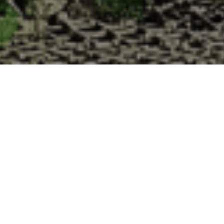
 Cabane d’Adrien pour votre livraison 48h à 
de haute qualité à chaque commande. Vous habitez Petit-Failly dans le 
1. Ostréiculteur sur l’île de Noirmout
La Cabane d’Adrien est une entreprise ostréicol
Vendée (85). Tous les ans, nos clients reparten
Cabane d’Adrien. Cette année, pour répondre 
ligne afin que tout au long de l’année, nos clie