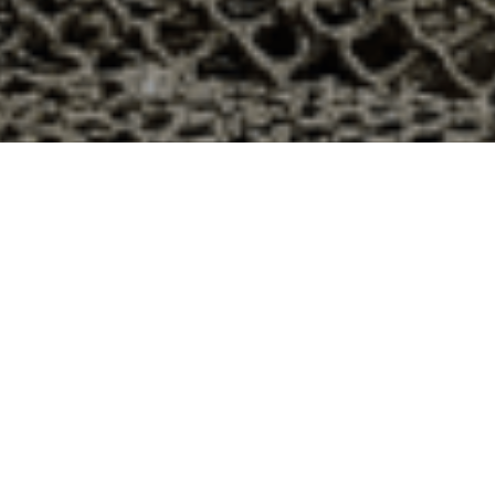
Petit-Failly, Meurthe et Moselle ?
département 54 ? Voici quelques raisons pour lesquelles
ier
e qui produit ses huîtres sur l’île de Noirmoutier, en
t avec leur bourriche d’huîtres en souvenir de la
à la demande, nous avons décidé d’ouvrir la vente en
nts puissent profiter des saveurs iodées de l’île de