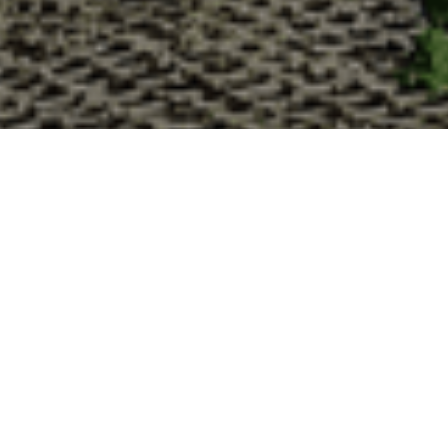
Pourquoi acheter vos huîtres à la
La Cabane d’Adrien s’engage à vous offrir une expérience 
vous devriez choisir notre service de livraison d'huîtres :