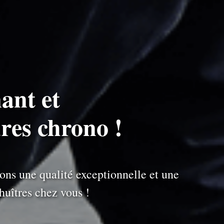
ant et
ures chrono !
ons une qualité exceptionnelle et une
uîtres chez vous !