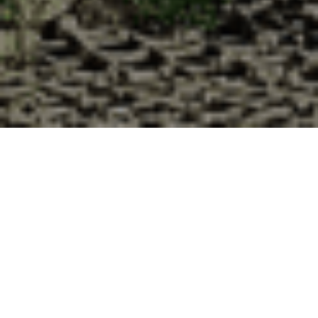
Pourquoi acheter vos huîtres à la
Cabane d’Adrien pour votre
livraison 48h à Peyroules, Alpes-de-
Haute-Provence ?
La Cabane d’Adrien s’engage à vous offrir une expérience
de haute qualité à chaque commande. Vous habitez
Peyroules dans le département 04 ? Voici quelques raisons
pour lesquelles vous devriez choisir notre service de