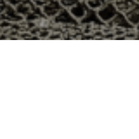
8h à Poinville, Eure-et-Loir ?
partement 28 ? Voici quelques raisons pour lesquelles
ier
e qui produit ses huîtres sur l’île de Noirmoutier, en
t avec leur bourriche d’huîtres en souvenir de la
à la demande, nous avons décidé d’ouvrir la vente en
nts puissent profiter des saveurs iodées de l’île de