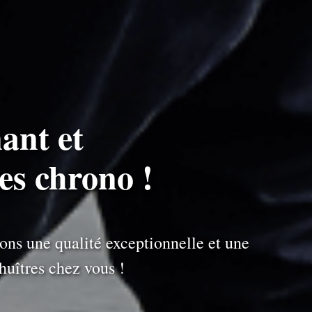
ant et
res chrono !
ons une qualité exceptionnelle et une
uîtres chez vous !