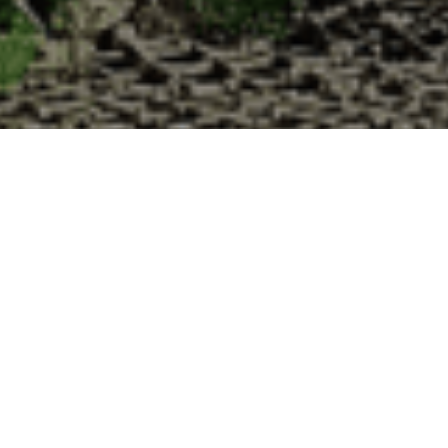
à la Cabane d’Adrien pour votre livraison 4
de haute qualité à chaque commande. Vous habitez Poinville dans le dé
1. Ostréiculteur sur l’île de Noirmout
La Cabane d’Adrien est une entreprise ostréicol
Vendée (85). Tous les ans, nos clients reparten
Cabane d’Adrien. Cette année, pour répondre 
ligne afin que tout au long de l’année, nos clie