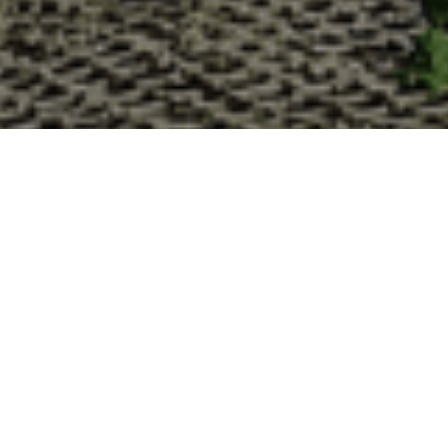
Pourquoi acheter vos huîtres 
La Cabane d’Adrien s’engage à vous offrir une expérience 
vous devriez choisir notre service de livraison d'huîtres :