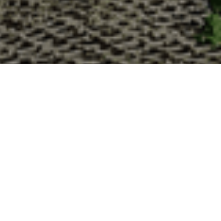
Pourquoi acheter vos huîtres à
La Cabane d’Adrien s’engage à vous offrir une expérience
devriez choisir notre service de livraison d'huîtres :