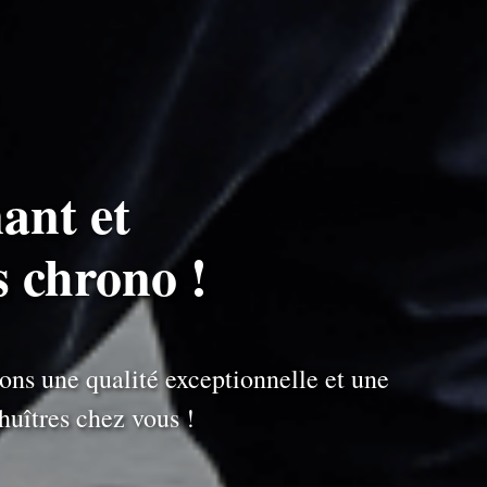
ant et
s chrono !
ons une qualité exceptionnelle et une
uîtres chez vous !