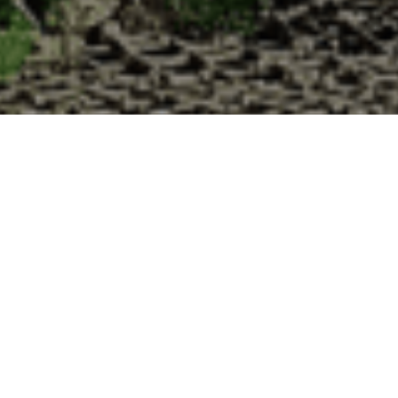
 la Cabane d’Adrien pour votre livraison 48
 de haute qualité à chaque commande. Vous habitez Praye dans le dépar
1. Ostréiculteur sur l’île de Noirmout
La Cabane d’Adrien est une entreprise ostréicol
Vendée (85). Tous les ans, nos clients reparten
Cabane d’Adrien. Cette année, pour répondre 
ligne afin que tout au long de l’année, nos clie