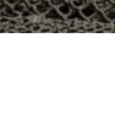
h à Praye, Meurthe et Moselle ?
tement 54 ? Voici quelques raisons pour lesquelles vous
ier
e qui produit ses huîtres sur l’île de Noirmoutier, en
t avec leur bourriche d’huîtres en souvenir de la
à la demande, nous avons décidé d’ouvrir la vente en
nts puissent profiter des saveurs iodées de l’île de