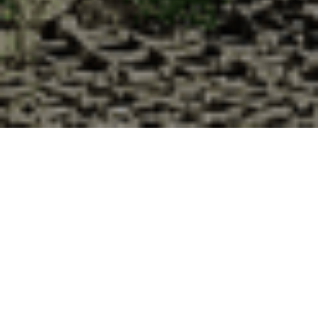
Pourquoi acheter vos huîtres à la
Cabane d’Adrien pour votre
livraison 48h à Puxe, Meurthe et
Moselle ?
La Cabane d’Adrien s’engage à vous offrir une expérience
de haute qualité à chaque commande. Vous habitez Puxe
dans le département 54 ? Voici quelques raisons pour
lesquelles vous devriez choisir notre service de livraison