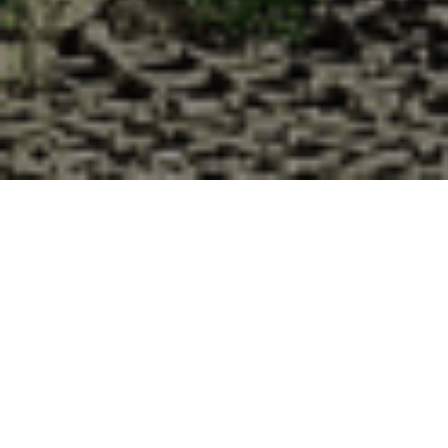
Pourquoi acheter vos huîtres à la
Cabane d’Adrien pour votre
livraison 48h à Quatre-Champs,
Ardennes ?
La Cabane d’Adrien s’engage à vous offrir une expérience
de haute qualité à chaque commande. Vous habitez Quatre-
Champs dans le département 08 ? Voici quelques raisons
pour lesquelles vous devriez choisir notre service de