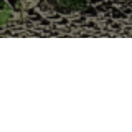
s à la Cabane d’Adrien pour votre livraiso
de haute qualité à chaque commande. Vous habitez Reilhanette dans le 
1. Ostréiculteur sur l’île de Noirmout
La Cabane d’Adrien est une entreprise ostréicol
Vendée (85). Tous les ans, nos clients reparten
Cabane d’Adrien. Cette année, pour répondre 
ligne afin que tout au long de l’année, nos clie