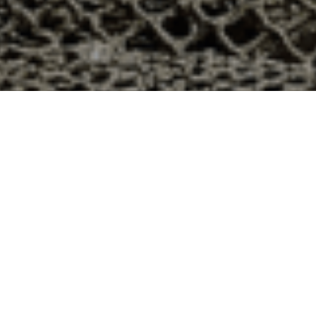
n 48h à Reilhanette, Drôme ?
département 26 ? Voici quelques raisons pour lesquelles
ier
e qui produit ses huîtres sur l’île de Noirmoutier, en
t avec leur bourriche d’huîtres en souvenir de la
à la demande, nous avons décidé d’ouvrir la vente en
nts puissent profiter des saveurs iodées de l’île de