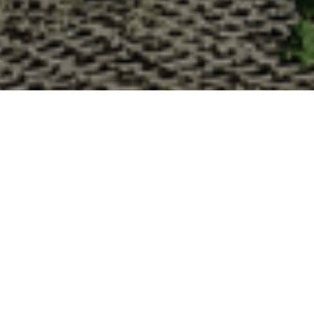
Pourquoi acheter vos huître
La Cabane d’Adrien s’engage à vous offrir une expérience 
vous devriez choisir notre service de livraison d'huîtres :