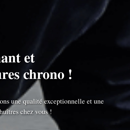
ant et
ures chrono !
ons une qualité exceptionnelle et une
uîtres chez vous !