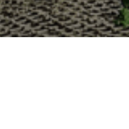
Pourquoi acheter vos huître
La Cabane d’Adrien s’engage à vous offrir une expérience
vous devriez choisir notre service de livraison d'huîtres :