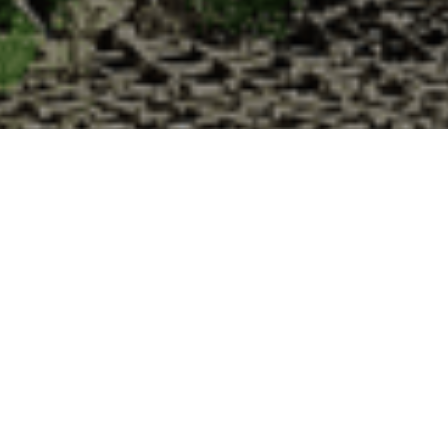
s à la Cabane d’Adrien pour votre livraiso
 de haute qualité à chaque commande. Vous habitez Rosenau dans le dép
1. Ostréiculteur sur l’île de Noirmout
La Cabane d’Adrien est une entreprise ostréicol
Vendée (85). Tous les ans, nos clients reparten
Cabane d’Adrien. Cette année, pour répondre 
ligne afin que tout au long de l’année, nos clie