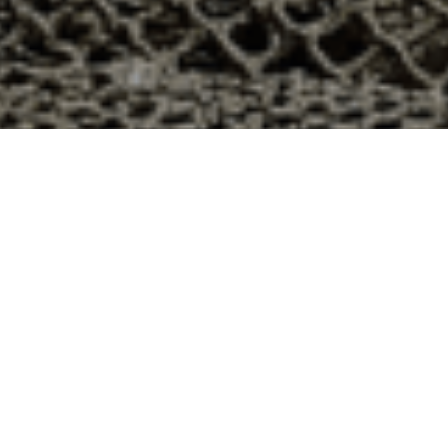
n 48h à Rosenau, Haut-Rhin ?
artement 68 ? Voici quelques raisons pour lesquelles
ier
e qui produit ses huîtres sur l’île de Noirmoutier, en
t avec leur bourriche d’huîtres en souvenir de la
à la demande, nous avons décidé d’ouvrir la vente en
nts puissent profiter des saveurs iodées de l’île de