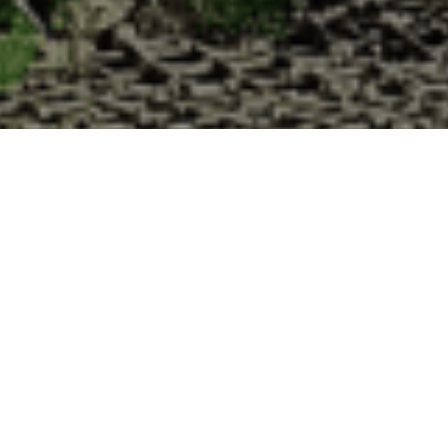
 à la Cabane d’Adrien pour votre livraison 
 de haute qualité à chaque commande. Vous habitez Rouvres dans le dép
1. Ostréiculteur sur l’île de Noirmout
La Cabane d’Adrien est une entreprise ostréicol
Vendée (85). Tous les ans, nos clients reparten
Cabane d’Adrien. Cette année, pour répondre 
ligne afin que tout au long de l’année, nos clie