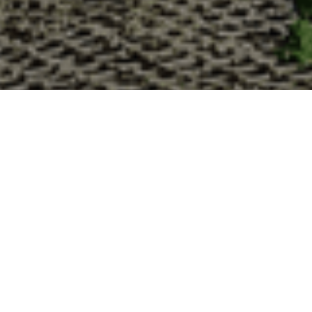
Pourquoi acheter vos huîtres
La Cabane d’Adrien s’engage à vous offrir une expérience
devriez choisir notre service de livraison d'huîtres :