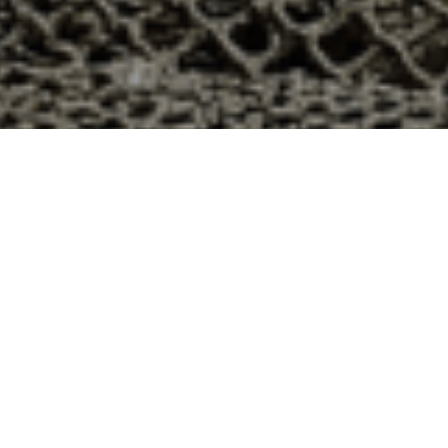
48h à Rouvres, Eure-et-Loir ?
artement 28 ? Voici quelques raisons pour lesquelles vous
ier
e qui produit ses huîtres sur l’île de Noirmoutier, en
t avec leur bourriche d’huîtres en souvenir de la
à la demande, nous avons décidé d’ouvrir la vente en
nts puissent profiter des saveurs iodées de l’île de