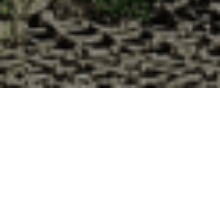
Pourquoi acheter vos huîtres à la
Cabane d’Adrien pour votre
livraison 48h à Rouvres-la-Chétive,
Vosges ?
La Cabane d’Adrien s’engage à vous offrir une expérience
de haute qualité à chaque commande. Vous habitez
Rouvres-la-Chétive dans le département 88 ? Voici quelques
raisons pour lesquelles vous devriez choisir notre service de