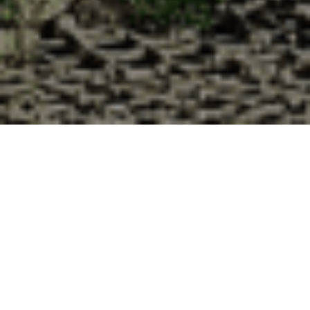
Pourquoi acheter vos huîtres à la
Cabane d’Adrien pour votre
livraison 48h à Saint-Agnant-près-
Crocq, Creuse ?
La Cabane d’Adrien s’engage à vous offrir une expérience
de haute qualité à chaque commande. Vous habitez Saint-
Agnant-près-Crocq dans le département 23 ? Voici
quelques raisons pour lesquelles vous devriez choisir notre