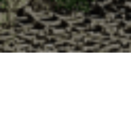
Pourquoi acheter vos huîtres à la
Cabane d’Adrien pour votre
livraison 48h à Saint-Ange-et-
Torçay, Eure-et-Loir ?
La Cabane d’Adrien s’engage à vous offrir une expérience
de haute qualité à chaque commande. Vous habitez Saint-
Ange-et-Torçay dans le département 28 ? Voici quelques
raisons pour lesquelles vous devriez choisir notre service de