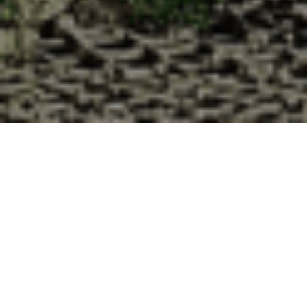
Pourquoi acheter vos huîtres à la
Cabane d’Adrien pour votre
livraison 48h à Saint-Clément,
Meurthe et Moselle ?
La Cabane d’Adrien s’engage à vous offrir une expérience
de haute qualité à chaque commande. Vous habitez Saint-
Clément dans le département 54 ? Voici quelques raisons
pour lesquelles vous devriez choisir notre service de