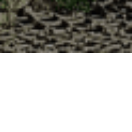
Pourquoi acheter vos huîtres à la
Cabane d’Adrien pour votre
livraison 48h à Saint-Georges-
Nigremont, Creuse ?
La Cabane d’Adrien s’engage à vous offrir une expérience
de haute qualité à chaque commande. Vous habitez Saint-
Georges-Nigremont dans le département 23 ? Voici
quelques raisons pour lesquelles vous devriez choisir notre