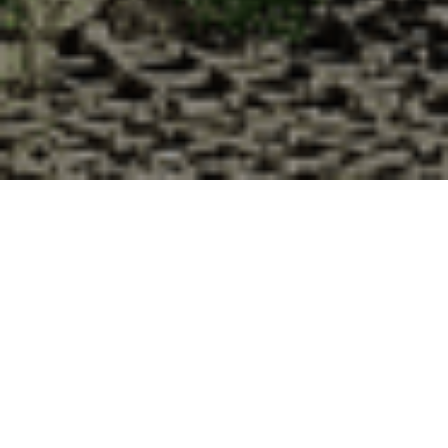
Pourquoi acheter vos huîtres à la
Cabane d’Adrien pour votre
livraison 48h à Saint-Goussaud,
Creuse ?
La Cabane d’Adrien s’engage à vous offrir une expérience
de haute qualité à chaque commande. Vous habitez Saint-
Goussaud dans le département 23 ? Voici quelques raisons
pour lesquelles vous devriez choisir notre service de