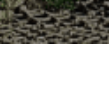
Pourquoi acheter vos huîtres à la
Cabane d’Adrien pour votre
livraison 48h à Saint-Léger-des-
Aubées, Eure-et-Loir ?
La Cabane d’Adrien s’engage à vous offrir une expérience
de haute qualité à chaque commande. Vous habitez Saint-
Léger-des-Aubées dans le département 28 ? Voici quelques
raisons pour lesquelles vous devriez choisir notre service de