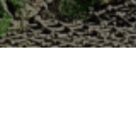
abane d’Adrien pour votre livraison 48h à 
?
 de haute qualité à chaque commande. Vous habitez Saint-Lubin-de-Cra
uîtres :
1. Ostréiculteur sur l’île de Noirmout
La Cabane d’Adrien est une entreprise ostréicol