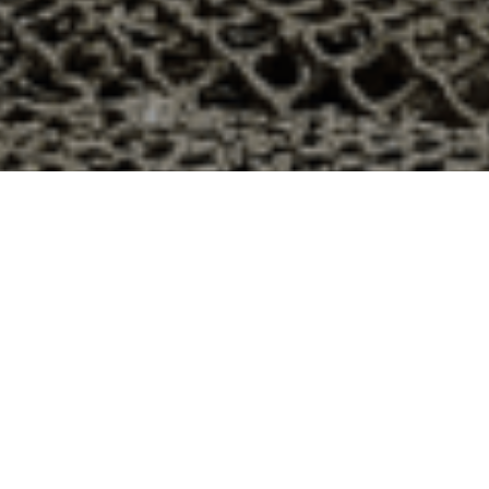
Saint-Lubin-de-Cravant, Eure-et-Loir
vant dans le département 28 ? Voici quelques raisons pour
ier
e qui produit ses huîtres sur l’île de Noirmoutier, en