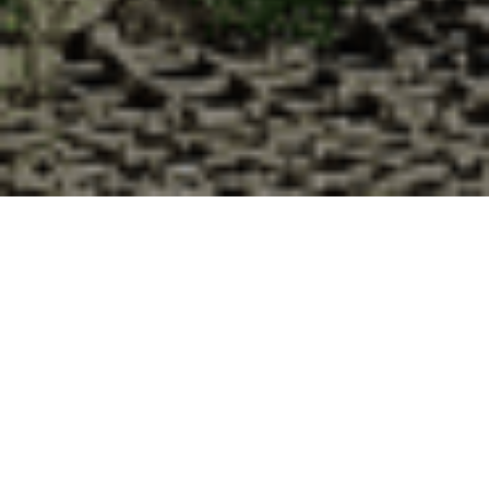
Pourquoi acheter vos huîtres à la
Cabane d’Adrien pour votre
livraison 48h à Saint-Oradoux-près-
Crocq, Creuse ?
La Cabane d’Adrien s’engage à vous offrir une expérience
de haute qualité à chaque commande. Vous habitez Saint-
Oradoux-près-Crocq dans le département 23 ? Voici
quelques raisons pour lesquelles vous devriez choisir notre