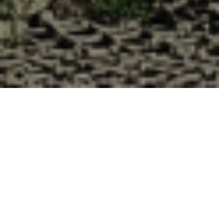
Pourquoi acheter vos huîtres à la
Cabane d’Adrien pour votre
livraison 48h à Saint-Rémy-sur-
Avre, Eure-et-Loir ?
La Cabane d’Adrien s’engage à vous offrir une expérience
de haute qualité à chaque commande. Vous habitez Saint-
Rémy-sur-Avre dans le département 28 ? Voici quelques
raisons pour lesquelles vous devriez choisir notre service de